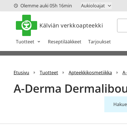
Siirry sisältöön
Olemme auki
05h
16min
Aukioloajat
Hak
Kälviän verkkoapteekki
Tuotteet
Reseptilääkkeet
Tarjoukset
Etusivu
Tuotteet
Apteekkikosmetiikka
A
A-Derma Dermalibo
Hakueh