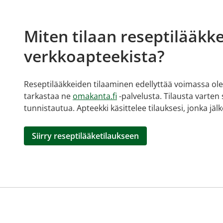
Miten tilaan reseptilääkke
verkkoapteekista?
Reseptilääkkeiden tilaaminen edellyttää voimassa olev
tarkastaa ne
omakanta.fi
-palvelusta. Tilausta varten
tunnistautua. Apteekki käsittelee tilauksesi, jonka jä
Siirry reseptilääketilaukseen