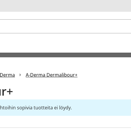
u
-Derma
A-Derma Dermalibour+
ur+
toihin sopivia tuotteita ei löydy.