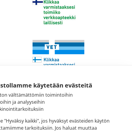
ustollamme käytetään evästeitä
ton välttämättömiin toimintoihin
Sähköpostiosoite:
toihin ja analyyseihin
kirjaamo@fimea.fi
inointitarkoituksiin
Fimean vaihde:
se "Hyväksy kaikki", jos hyväksyt evästeiden käytön
029 522 3341
ttamiimme tarkoituksiin. Jos haluat muuttaa