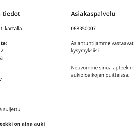
 tiedot
Asiakaspalvelu
ti kartalla
068350007
te:
Asiantuntijamme vastaavat
32
kysymyksiisi.
iä
Neuvomme sinua apteekin
aukioloaikojen puitteissa.
7
ä suljettu
eekki on aina auki