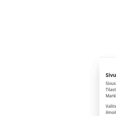
Siv
Sivus
Tilas
Markk
Valit
ilmoi