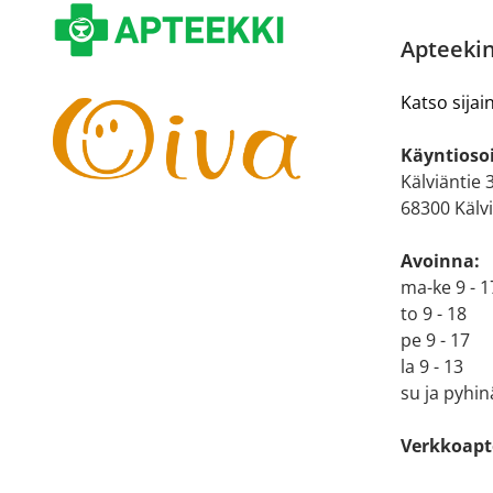
Apteekin
Katso sijain
Käyntiosoi
Kälviäntie 
68300 Kälv
Avoinna:
ma-ke 9 - 1
to 9 - 18
pe 9 - 17
la 9 - 13
su ja pyhin
Verkkoapt