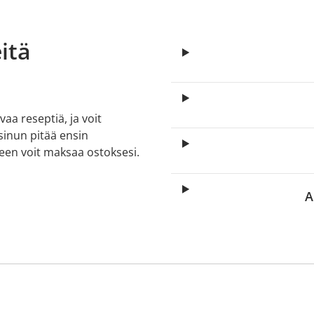
itä
aa reseptiä, ja voit
 sinun pitää ensin
lkeen voit maksaa ostoksesi.
A