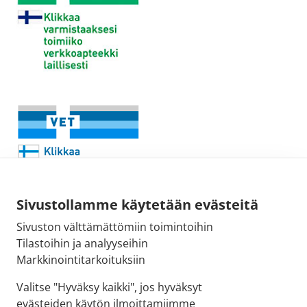
Sivustollamme käytetään evästeitä
Sivuston välttämättömiin toimintoihin
Sähköpostiosoite:
Tilastoihin ja analyyseihin
kirjaamo@fimea.fi
Markkinointitarkoituksiin
Fimean vaihde:
Valitse "Hyväksy kaikki", jos hyväksyt
029 522 3341
evästeiden käytön ilmoittamiimme