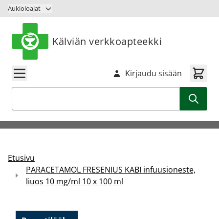
Siirry sisältöön
Aukioloajat
Kälviän verkkoapteekki
Kirjaudu sisään
Haku
Etusivu
PARACETAMOL FRESENIUS KABI infuusioneste,
liuos 10 mg/ml 10 x 100 ml