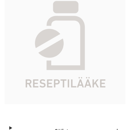
infuusioneste, liuos 10 mg/ml 10 x 100 ml
57,81 €
Tuotekoodi
456529
Vaikuttava aine
parasetamoli
Pakkauskoko
10 x 100 ml
Markkinoija
Fresenius Kabi Ab
Tarkista Kela-korvattavuus
Aloita reseptitilaus