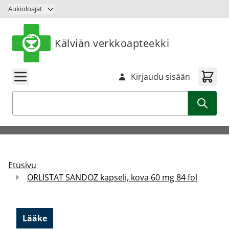
Siirry sisältöön
Aukioloajat
Kälviän verkkoapteekki
Kirjaudu sisään
Haku
Etusivu
ORLISTAT SANDOZ kapseli, kova 60 mg 84 fol
Lääke