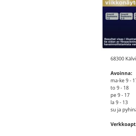
Apteekin
Katso sijain
Käyntiosoi
Kälviäntie 
68300 Kälv
Avoinna:
ma-ke 9 - 1
to 9 - 18
pe 9 - 17
la 9 - 13
su ja pyhin
Verkkoapt