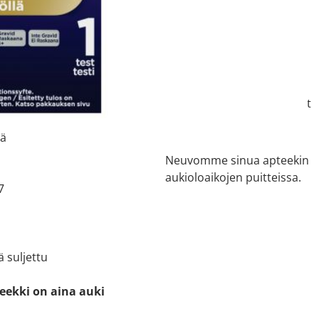
 tiedot
Asiakaspalvelu
ti kartalla
068350007
te:
Asiantuntijamme vastaavat
32
kysymyksiisi.
iä
Neuvomme sinua apteekin
aukioloaikojen puitteissa.
7
ä suljettu
eekki on aina auki