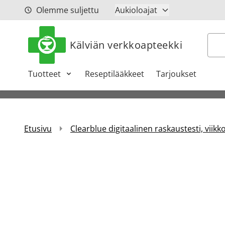
Siirry sisältöön
Olemme suljettu
Aukioloajat
Hak
Kälviän verkkoapteekki
Tuotteet
Reseptilääkkeet
Tarjoukset
Etusivu
Clearblue digitaalinen raskaustesti, viikk