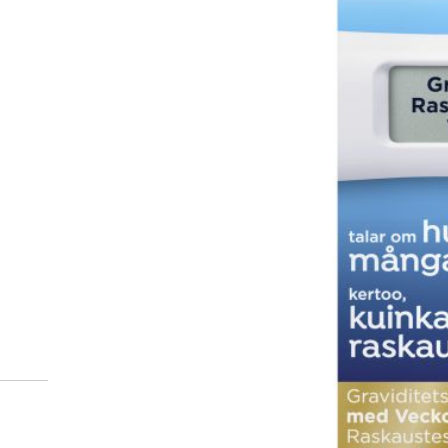
Miten tilaan reseptilääkke
verkkoapteekista?
Reseptilääkkeiden tilaaminen edellyttää voimassa olev
tarkastaa ne
omakanta.fi
-palvelusta. Tilausta varten
tunnistautua. Apteekki käsittelee tilauksesi, jonka jä
Siirry reseptilääketilaukseen