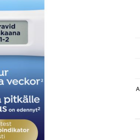
itä
aa reseptiä, ja voit
 sinun pitää ensin
lkeen voit maksaa ostoksesi.
A