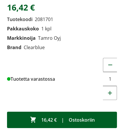
16,42 €
Tuotekoodi
2081701
Pakkauskoko
1 kpl
Markkinoija
Tamro Oyj
Brand
Clearblue
Muuta tuot
Tuotetta varastossa
16,42 €
|
Ostoskoriin