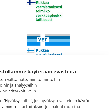
ustollamme käytetään evästeitä
ton välttämättömiin toimintoihin
Sähköpostiosoite:
toihin ja analyyseihin
kirjaamo@fimea.fi
inointitarkoituksiin
Fimean vaihde:
se "Hyväksy kaikki", jos hyväksyt evästeiden käytön
029 522 3341
ttamiimme tarkoituksiin. Jos haluat muuttaa