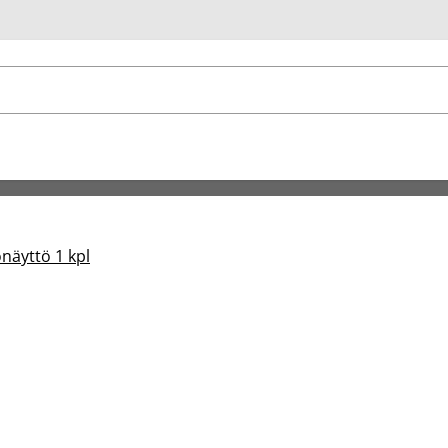
u
onäyttö 1 kpl